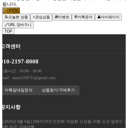
됩니다.
‹
OPEN
📝
오늘본 상품
⭐
관심상품
🎁
이벤트
💬
카톡문의
👤
마이페이지
🔗
URL 장바구니
TOP
고객센터
010-2197-8008
이용시간 : 10:00 - 18:00
email : semo1350715@gmail.com
카톡일대일문의
상품찾기/구매후기
공지사항
- [2026년 8월 6일] [MIZUNO] 안전화·작업화 신상품 43종 신규 업로드｜
일본 직구·구매대행