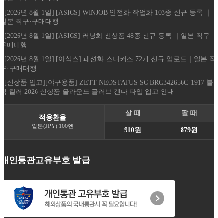
- [2026년 8월 1일] [ASICS] WINJOB 안전화·작업화 103종 신규 등록 ｜
일본 직구·구매대행
- [2026년 8월 1일] [ASICS] 러닝화 신상품 48종 신규 등록 ｜일본 직구·
구매대행
- [2026년 8월 1일] [아식스] 패션화·스니커즈 72개 신규 업로드｜일본 직
구·구매대행
- [신상품 입고][야구용품] ZETT NEOSTATUS SC BRG342656C-1917 블
랙 컬러 2026 신상품 올라운드 글러브 겐다 타입 입고 안내
살 때
팔 때
적용환율
일본(JPY) 100엔
910원
879원
개인통관고유부호 발급