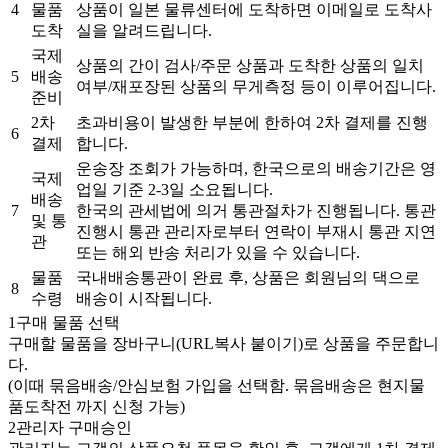
4
물품
상품이 일본 물류센터에 도착하면 이메일로 도착사
도착
실을 알려드립니다.
국제
상품의 간이 검사/주문 상품과 도착한 상품의 일치
5
배송
여부/재포장된 상품의 무게측정 등이 이루어집니다.
준비
2차
초과비용이 발생한 부분에 한하여 2차 결제를 진행
6
결제
합니다.
운송장 조회가 가능하며, 한국으로의 배송기간은 영
국제
업일 기준 2-3일 소요됩니다.
배송
7
한국의 관세법에 의거 통관절차가 진행됩니다. 통관
및 통
진행시 통관 관리자로부터 연락이 부재시 통관 지연
관
또는 해외 반송 처리가 있을 수 있습니다.
물품
국내배송통관이 완료 후, 상품은 회원님의 댁으로
8
수령
배송이 시작됩니다.
1
구매 물품 선택
구매할 물품을 장바구니(URL복사 붙이기)로 상품을 주문합니
다.
(이때 묶음배송/안심보험 가입을 선택함. 묶음배송은 현지물
품도착전 까지 신청 가능)
2
관리자 구매승인