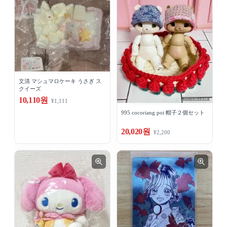
文清 マシュマロケーキ うさぎ ス
クイーズ
10,110원
¥1,111
995 cocoriang poi 帽子２個セット
20,020원
¥2,200