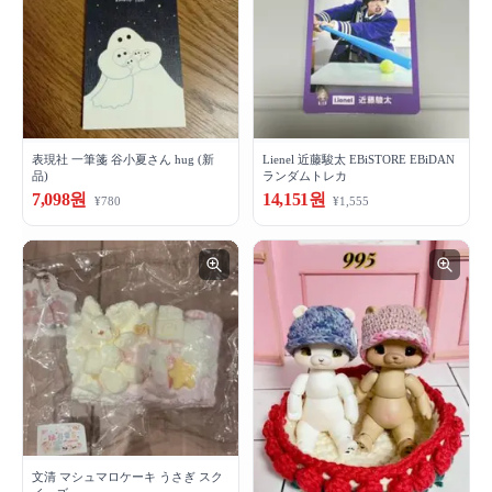
表現社 一筆箋 谷小夏さん hug (新
Lienel 近藤駿太 EBiSTORE EBiDAN
品)
ランダムトレカ
7,098원
14,151원
¥780
¥1,555
文清 マシュマロケーキ うさぎ スク