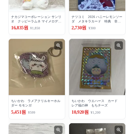
ナカジマコーポレーション サンリ
ナツコミ 2026 ハニーレモンソー
オ クッピーラムネ マイメロデ
ダ メタキラカード 特典 非売
ィ ぬいぐるみ
品
16,835원
2,730원
¥1,850
¥300
ちいかわ ラメアクリルキーホル
ちいかわ ウエハース カード
ダー モモンガ
レア福の神 もちチーズ
5,451원
10,920원
¥599
¥1,200