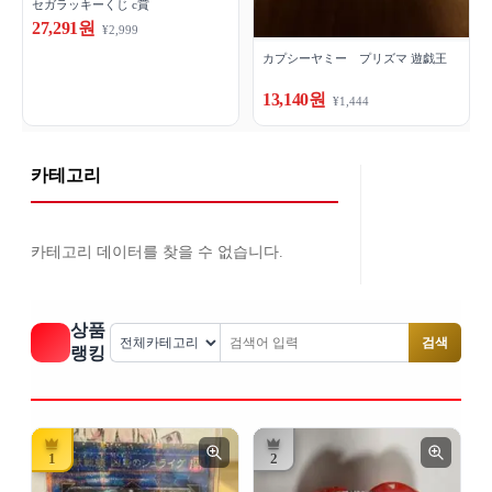
セガラッキーくじ c賞
27,291원
¥2,999
カプシーヤミー プリズマ 遊戯王
13,140원
¥1,444
카테고리
카테고리 데이터를 찾을 수 없습니다.
상품
검색
랭킹
1
2