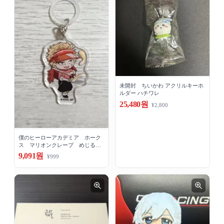
未開封 ちいかわ アクリルキーホ
ルダー ハチワレ
25,480원
¥2,800
僕のヒーローアカデミア ホーク
ス マリオンクレープ めじるし
チャーム
9,091원
¥999