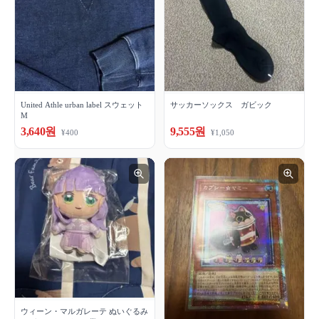
United Athle urban label スウェット
サッカーソックス ガビック
M
3,640원
9,555원
¥400
¥1,050
ウィーン・マルガレーテ ぬいぐるみ