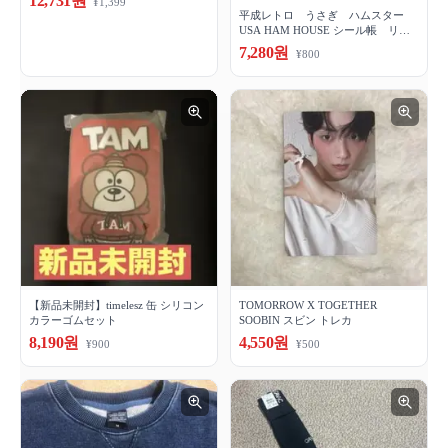
12,731원
¥1,399
平成レトロ うさぎ ハムスター
USA HAM HOUSE シール帳 リフ
ィル
7,280원
¥800
【新品未開封】timelesz 缶 シリコン
TOMORROW X TOGETHER
カラーゴムセット
SOOBIN スビン トレカ
8,190원
4,550원
¥900
¥500