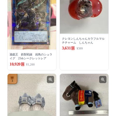
クレヨンしんちゃんカラフルマル
チチャーム しんちゃん
3,631원
¥399
遊戯王 鉄獣戦線 凶鳥のシュラ
イグ 25thシークレットレア
10,920원
¥1,200
3