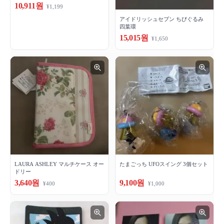
10,911원
¥1,199
アイドリッシュセブン ちびぐるみ
四葉環
15,015원
¥1,650
LAURA ASHLEY マルチケース オー
たまごっち UFOスイング 3個セット
ドリー
3,640원
9,100원
¥400
¥1,000