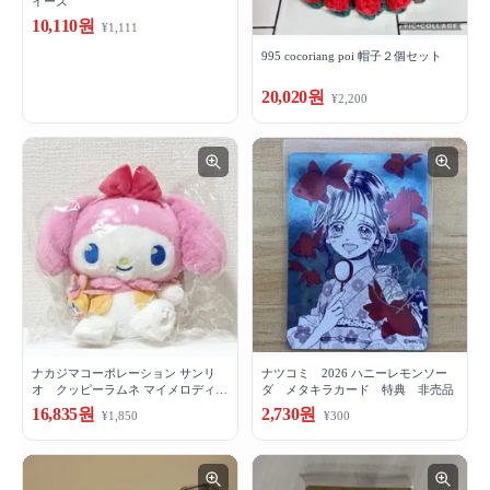
イーズ
10,110원
¥1,111
995 cocoriang poi 帽子２個セット
20,020원
¥2,200
ナカジマコーポレーション サンリ
ナツコミ 2026 ハニーレモンソー
オ クッピーラムネ マイメロディ
ダ メタキラカード 特典 非売品
ぬいぐるみ
16,835원
2,730원
¥1,850
¥300