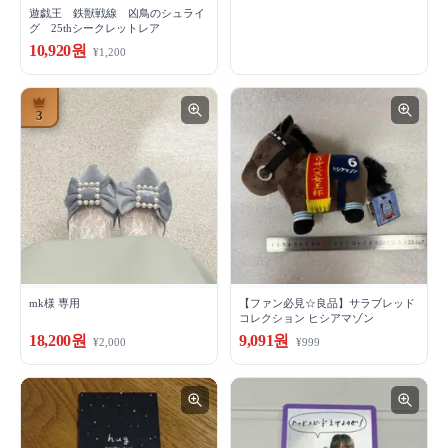
遊戯王 鉄獣戦線 凶鳥のシュライ
グ 25thシークレットレア
10,920원
¥1,200
3
mk様 専用
【ファン必見☆良品】サラブレッド
コレクション ヒシアマゾン
18,200원
9,091원
¥2,000
¥999