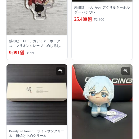
未開封 ちいかわ アクリルキーホル
ダー ハチワレ
25,480원
¥2,800
僕のヒーローアカデミア ホーク
ス マリオンクレープ めじるしチ
ャーム
9,091원
¥999
Beauty of Joseon ライスサンクリー
ム 日焼け止めクリーム