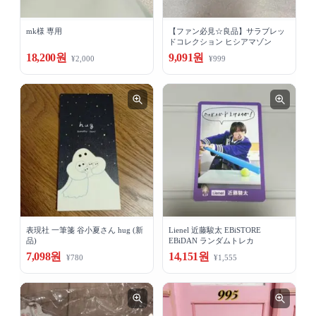
mk様 専用
【ファン必見☆良品】サラブレッ
ドコレクション ヒシアマゾン
18,200원
9,091원
¥2,000
¥999
表現社 一筆箋 谷小夏さん hug (新
Lienel 近藤駿太 EBiSTORE
品)
EBiDAN ランダムトレカ
7,098원
14,151원
¥780
¥1,555