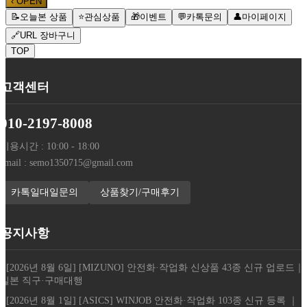
‹
OPEN
📝
오늘본 상품
⭐
관심상품
🎁
이벤트
💬
카톡문의
👤
마이페이지
🔗
URL 장바구니
TOP
고객센터
010-2197-8008
이용시간 : 10:00 - 18:00
email : semo1350715@gmail.com
카톡일대일문의
상품찾기/구매후기
공지사항
- [2026년 8월 6일] [MIZUNO] 안전화·작업화 신상품 43종 신규 업로드｜
일본 직구·구매대행
- [2026년 8월 1일] [ASICS] WINJOB 안전화·작업화 103종 신규 등록 ｜