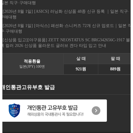
일본 직구·구매대행
- [2026년 8월 1일] [ASICS] 러닝화 신상품 48종 신규 등록 ｜일본 직구·
구매대행
- [2026년 8월 1일] [아식스] 패션화·스니커즈 72개 신규 업로드｜일본 직
구·구매대행
- [신상품 입고][야구용품] ZETT NEOSTATUS SC BRG342656C-1917 블
랙 컬러 2026 신상품 올라운드 글러브 겐다 타입 입고 안내
살 때
팔 때
적용환율
일본(JPY) 100엔
921원
889원
개인통관고유부호 발급