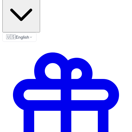
🇺🇸
English