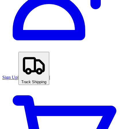
Sign Up
|
|
Track Shipping