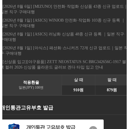
- [2026년 8월 6일] [MIZUNO] 안전화·작업화 신상품 43종 신규 업로드｜
일본 직구·구매대행
- [2026년 8월 1일] [ASICS] WINJOB 안전화·작업화 103종 신규 등록 ｜
일본 직구·구매대행
- [2026년 8월 1일] [ASICS] 러닝화 신상품 48종 신규 등록 ｜일본 직구·
구매대행
- [2026년 8월 1일] [아식스] 패션화·스니커즈 72개 신규 업로드｜일본 직
구·구매대행
- [신상품 입고][야구용품] ZETT NEOSTATUS SC BRG342656C-1917 블
랙 컬러 2026 신상품 올라운드 글러브 겐다 타입 입고 안내
살 때
팔 때
적용환율
일본(JPY) 100엔
910원
879원
개인통관고유부호 발급