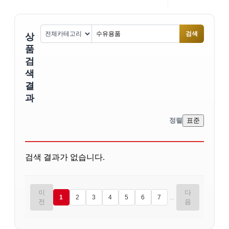
검색
상
품
검
색
결
과
정렬
표준
검색 결과가 없습니다.
이
다
...
1
2
3
4
5
6
7
전
음