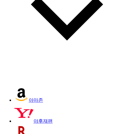
아마존
야후재팬