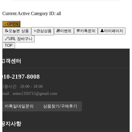
Current Active Category ID: all
‹
OPEN
📝
오늘본 상품
⭐
관심상품
🎁
이벤트
💬
카톡문의
👤
마이페이지
🔗
URL 장바구니
TOP
고객센터
010-2197-8008
이용시간 : 10:00 - 18:00
email : semo1350715@gmail.com
카톡일대일문의
상품찾기/구매후기
공지사항